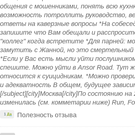
общения с мошенниками, понять всю кухн
возможность потроллить руководство, в
ответы на каверзные вопросы *На собесе
запишите что Вам обещали и расспросите
"коллег" когда встретите *Для парней: м
замутить с Жанной, но это смертельный 
*Если у Вас есть мысли уйти послушнико
спешите. Можно уйти в Ansor Road. Тут ж
относится к суицидникам. *Можно провер
и адекватность В общем, будущее завис
[/subject][city]Москва[/city]По состоянию н
изменилась (см. комметарии ниже) Run, Forr
Полезность отзыва
1
Да