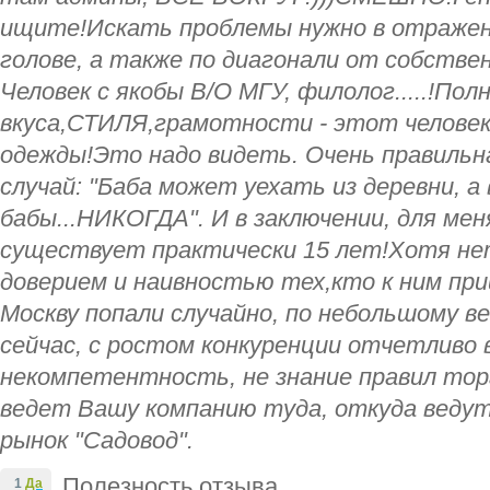
ищите!Искать проблемы нужно в отражени
голове, а также по диагонали от собстве
Человек с якобы В/О МГУ, филолог.....!По
вкуса,СТИЛЯ,грамотности - этот челов
одежды!Это надо видеть. Очень правильн
случай: "Баба может уехать из деревни, а
бабы...НИКОГДА". И в заключении, для меня
существует практически 15 лет!Хотя нет
доверием и наивностью тех,кто к ним при
Москву попали случайно, по небольшому ве
сейчас, с ростом конкуренции отчетливо 
некомпетентность, не знание правил тор
ведет Вашу компанию туда, откуда ведутс
рынок "Садовод".
Полезность отзыва
1
Да