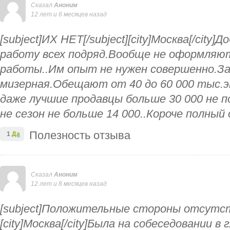
Сказал
Аноним
12 лет и 6 месяцев назад
[subject]ИХ НЕТ[/subject][city]Москва[/city]
работу всех подряд.Вообще не оформляю
работы..Им опыт не нужен совершенно.З
мизерная.Обещают от 40 до 60 000 тыс.э
даже лучшие продавцы больше 30 000 не п
не сезон не больше 14 000..Короче полный 
Полезность отзыва
1
Да
Сказал
Аноним
12 лет и 8 месяцев назад
[subject]Положительные стороны отсутст
[city]Москва[/city]Была на собеседовании в