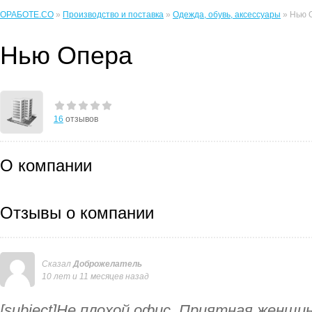
ОРАБОТЕ.CO
»
Производство и поставка
»
Одежда, обувь, аксессуары
» Нью 
Нью Опера
16
отзывов
О компании
Отзывы о компании
Сказал
Доброжелатель
10 лет и 11 месяцев назад
[subject]Не плохой офис. Приятная женщ