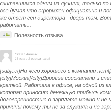
считавшимся одним из лучших, только по т
все думал что оформлен официально и по
же ответ ген директора - дверь там. Во
работать...
Полезность отзыва
1
Да
Сказал
Аноним
13 лет и 3 месяца назад
[subject]Ни чего хорошего в компании нет![/
[city]Москва[/city]Дорогие соискатели и сп
краткой. Работала в офисе, на одной из 
которая приносит денежную прибыль комп
договоренностью о зарплате можно и не 
причины почему ты не за служила и не за