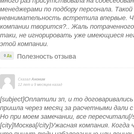
много раз присутствовала на собеседован
менеджерами по подбору персонала. Такой
невнимательность встретила впервые. Ч
компании творится?.. Жаль потраченного 
таки, не игнорировать уже имеющиеся н
этой компании.
Полезность отзыва
0
Да
Сказал
Аноним
12 лет и 9 месяцев назад
[subject]Оплатили зп, и то договаривались
пришла через месяц за расчетными дали с
Но при моем замечании, все пересчитали[/s
[city]Москва[/city]Ужасная компания. Когд