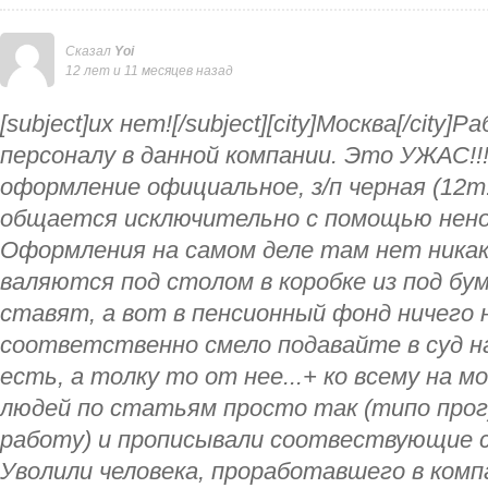
Сказал
Yoi
12 лет и 11 месяцев назад
[subject]их нет![/subject][city]Москва[/cit
персоналу в данной компании. Это УЖАС!!
оформление официальное, з/п черная (12т.
общается исключительно с помощью нено
Оформления на самом деле там нет никак
валяются под столом в коробке из под бум
ставят, а вот в пенсионный фонд ничего 
соответственно смело подавайте в суд н
есть, а толку то от нее...+ ко всему на м
людей по статьям просто так (типо прог
работу) и прописывали соотвествующие 
Уволили человека, проработавшего в компа