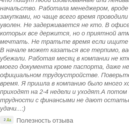
что пишут люди избалованные или ленивы
начальство. Работала менеджером, вроде
закупками, но чаще всего время проводили
уволен. Не задерживается не кто. В офис
которых все держится, но о приятной ат
мечтать. Не тратьте время если ищите 
В начале может казаться все терпимо, ва
убежали. Работая месяц в компании не кто
моего документа кроме паспорта, даже не
официальном трудоустройстве. Поверьт
время. Я пришла в компанию было много хо
приходят на 2-4 недели и уходят.А потом
трудности с финансыми не дают остатьс
удачи...:)
Полезность отзыва
2
Да