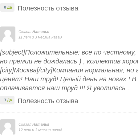
Полезность отзыва
0
Да
Сказал
Наталья
11 лет и 3 месяца назад
[subject]Положительные: все по честному,
но премии не дождалась ) , коллектив хорош
[city]Москва[/city]Компания нормальная, н
ценят! Наш труд! Целый день на ногах ! В
оплачивается наш труд !!! Я уволилась .
Полезность отзыва
3
Да
Сказал
Наталья
12 лет и 3 месяца назад