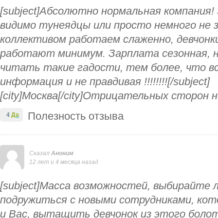
[subject]Абсолютно нормальная компания!
видимо тунеядцы или просто немного не зд
коллективом работаем слаженно, девчонки
работают минимум. Зарплата сезонная, но
читать такие гадости, тем более, что в
информация и не правдивая !!!!!!!![/subject]
[city]Москва[/city]Отрицательных сторон 
Полезность отзыва
4
Да
Сказал
Аноним
12 лет и 4 месяца назад
[subject]Масса возможностей, выбирайте 
подружиться с новыми сотрудниками, кот
и Вас, вытащить девчонок из этого боло