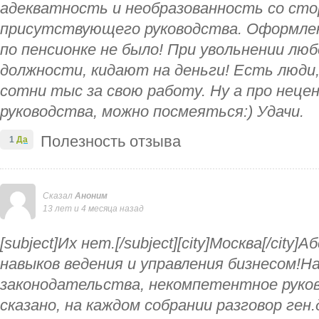
адекватность и необразованность со сто
присутствующего руководства. Оформлен
по пенсионке не было! При увольнении лю
должности, кидают на деньги! Есть люди,
сотни тыс за свою работу. Ну а про неце
руководства, можно посмеяться:) Удачи.
Полезность отзыва
1
Да
Сказал
Аноним
13 лет и 4 месяца назад
[subject]Их нет.[/subject][city]Москва[/ci
навыков ведения и управления бизнесом!Н
законодательства, некомпетентное руков
сказано, на каждом собрании разговор ген