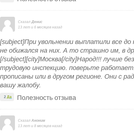
Сказал
Денис
13 лет и 6 месяцев назад
[subject]При увольнении выплатили все до
не обижался на них. А то страшно им, в д
[/subject][city]Москва[/city]Народ!!! лучше бе
трудовую инспекцию. поверьте работает.
прописаны или в другом регионе. Они с р
вашу жалобу.
Полезность отзыва
2
Да
Сказал
Аноним
13 лет и 8 месяцев назад