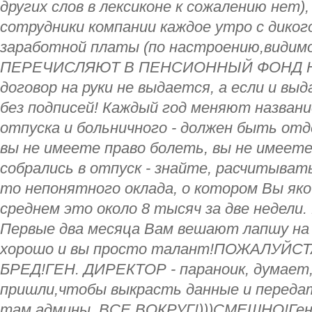
других слов в лексиконе к сожалению нет)
сотрудники компании каждое утро с дикого
заработной платы (по настроению,видимо
ПЕРЕЧИСЛЯЮТ В ПЕНСИОННЫЙ ФОНД НИЧ
договор на руки не выдается, а если и вы
без подписей! Каждый год меняют названи
отпуска и больничного - должен быть отд
вы не имеете право болеть, вы не имеет
собрались в отпуск - знайте, расчитывать
то непонятного оклада, о котором Вы яко
среднем это около 8 тысяч за две недел
Первые два месяца Вам вешают лапшу на 
хорошо и вы просто талант!ПОЖАЛУЙСТ
БРЕД!ГЕН. ДИРЕКТОР - параноик, думает
пришли,чтобы выкрасть данные и переда
там админы, ВСЕ ВОКРУГ!)))СМЕШНО!Ген