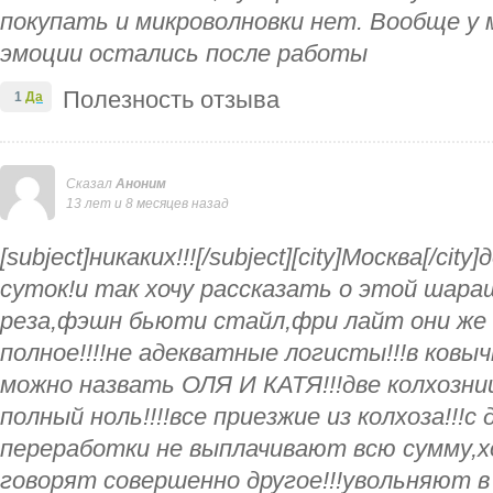
покупать и микроволновки нет. Вообще у
эмоции остались после работы
Полезность отзыва
1
Да
Сказал
Аноним
13 лет и 8 месяцев назад
[subject]никаких!!![/subject][city]Москва[/ci
суток!и так хочу рассказать о этой шараш
реза,фэшн бьюти стайл,фри лайт они же
полное!!!!не адекватные логисты!!!в ковыч
можно назвать ОЛЯ И КАТЯ!!!две колхозниц
полный ноль!!!!все приезжие из колхоза!!!с
переработки не выплачивают всю сумму,х
говорят совершенно другое!!!увольняют в 