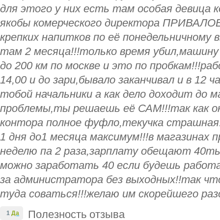
для этого у них есть там особая девица 
якобы комерческого директора ПРИВАЛОВ
крепких напитков по её понедельничному
там 2 месяца!!!только время убил,машину 
до 200 км по москве и это по пробкам!!!ра
14,00 и до зари,бывало заканчивал и в 12 ча
тобой начальники а как дело доходит до 
проблемы,ты решаешь её САМ!!!так как он
контора полное фуфло,текучка страшная
1 дня до1 месяца максимум!!!в магазинах
неделю па 2 раза,зарплату обещают 40ты
можно заработать 40 если будешь работа
за администратора без выходных!!так чт
туда соваться!!!желаю им скорейшего разо
Полезность отзыва
1
Да