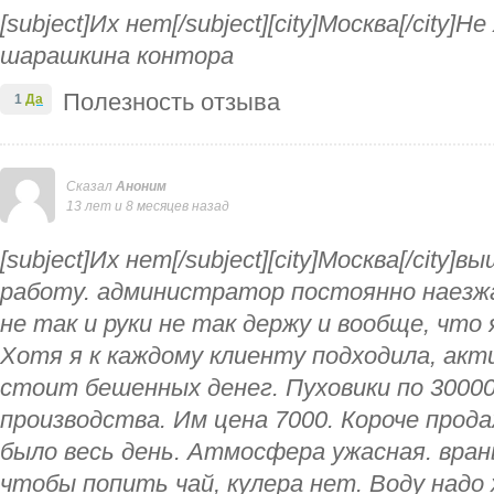
[subject]Их нет[/subject][city]Москва[/city]
шарашкина контора
Полезность отзыва
1
Да
Сказал
Аноним
13 лет и 8 месяцев назад
[subject]Их нет[/subject][city]Москва[/city]
работу. администратор постоянно наезжа
не так и руки не так держу и вообще, что 
Хотя я к каждому клиенту подходила, акт
стоит бешенных денег. Пуховики по 30000
производства. Им цена 7000. Короче прода
было весь день. Атмосфера ужасная. вран
чтобы попить чай, кулера нет. Воду надо