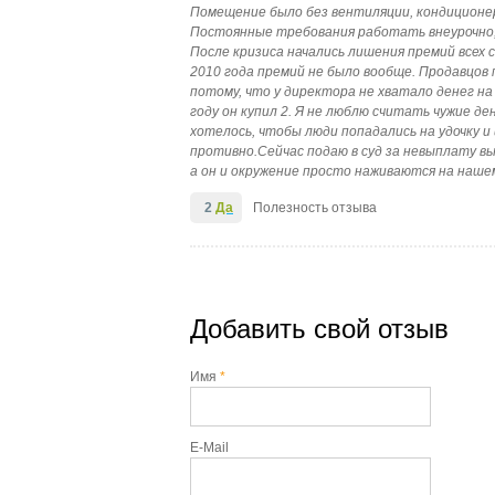
Помещение было без вентиляции, кондиционер
Постоянные требования работать внеурочно,
После кризиса начались лишения премий всех 
2010 года премий не было вообще. Продавцов
потому, что у директора не хватало денег на 
году он купил 2. Я не люблю считать чужие де
хотелось, чтобы люди попадались на удочку 
противно.Сейчас подаю в суд за невыплату в
а он и окружение просто наживаются на наше
2
Да
Полезность отзыва
Добавить свой отзыв
Имя
*
E-Mail