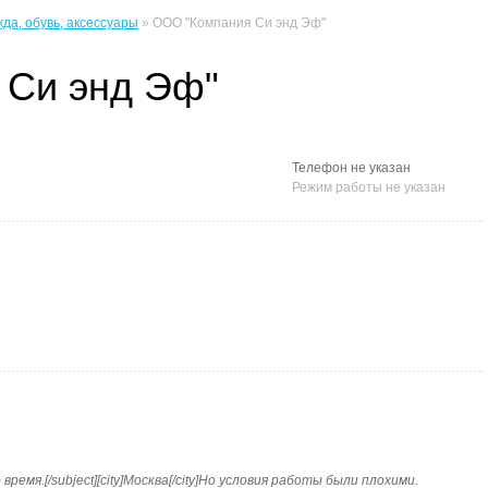
да, обувь, аксессуары
» ООО "Компания Си энд Эф"
 Си энд Эф"
Телефон не указан
Режим работы не указан
ремя.[/subject][city]Москва[/city]Но условия работы были плохими.