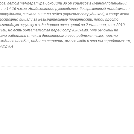
ов, летом температура доходила до 50 градусов в душном помещении.
 по 14-16 часов. Неадекватное руководство, безграмотный менеджмент.
сотрудников, сначала лишали редко (офисных сотрудников), в конце лета
 постоянно лишали за незначительные провинности, порой просто
очередную игрушку в виде дорого авто ценой за 2 миллиона, коих 2010
ньги, но есть обязательства перед сотрудниками. Мне бы очень не
и шли работать с таким директором и его приближенными, просто
ыходного пособия, надоело терпеть, мы все люди и это мы зарабатываем,
м труде