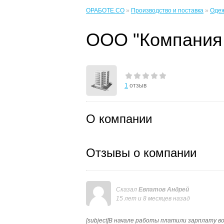
ОРАБОТЕ.CO
»
Производство и поставка
»
Одеж
ООО "Компания
1
отзыв
О компании
Отзывы о компании
Сказал
Евпатов Андрей
15 лет и 8 месяцев назад
[subject]В начале работы платили зарплату во в