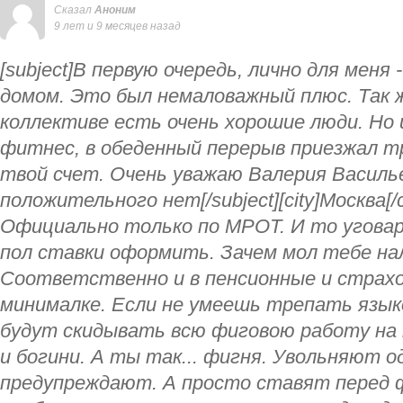
Сказал
Аноним
9 лет и 9 месяцев назад
[subject]В первую очередь, лично для меня
домом. Это был немаловажный плюс. Так ж
коллективе есть очень хорошие люди. Но 
фитнес, в обеденный перерыв приезжал тре
твой счет. Очень уважаю Валерия Василь
положительного нет[/subject][city]Москва[/c
Официально только по МРОТ. И то уговар
пол ставки оформить. Зачем мол тебе на
Соответственно и в пенсионные и страхо
минималке. Если не умеешь трепать язык
будут скидывать всю фиговою работу на 
и богини. А ты так... фигня. Увольняют о
предупреждают. А просто ставят перед ф