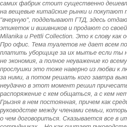
самих фабрик стоит существенно дешевле
на вещевые китайские рынки и покупают 
"вчерную", подделывают ГТД, здесь отда
этикеток и вшивников и продают со своей н
Milanika и Pettli Collection. Это к слову к
Про офис. Тема туалетов не дает всем по
платить уборщице за их мытье если ты 
не экономия, а полное неуважение ко всем
прослушки это тоже наверно из любви к 
за ними, а потом решать кого завтра вык
неудачно в этот момент решил причесать
распоряжение с кем общаться, а с кем нет
Грызня в нем постоянная, причем как сред
руководстве между членами семьи, которы
о чем договориться. Сказывается все в и
сотрудниках... Но как считает руководст