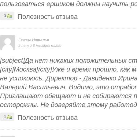
пользоваться ершиком должны научить р
Полезность отзыва
3
Да
Сказал
Наталья
9 лет и 8 месяцев назад
[subject]Да нет никаких положительных сто
[city]Москва[/city]Уже и время прошло, как 
не успокоюсь. Директор - Давиденко Ирин
Валерий Васильевич. Видимо, это отрабо
Приглашают обещают и не собираются 
осторожны. Не доверяйте этому работо
Полезность отзыва
1
Да