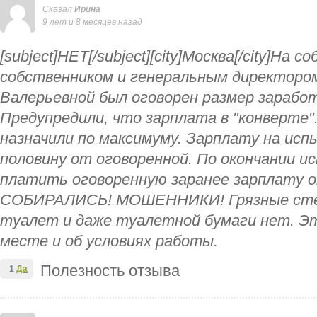
Сказал
Ирина
9 лет и 8 месяцев назад
[subject]НЕТ[/subject][city]Москва[/city]На с
собственником и генеральным директоро
Валерьевной был оговорен размер зарабо
Предупредили, что зарплата в "конверте
назначили по максимуму. Зарплату на исп
половину от оговоренной. По окончании 
платить оговоренную заранее зарплату о
СОБИРАЛИСЬ! МОШЕННИКИ! Грязные сте
туалет и даже туалетной бумаги нет. Эт
месте и об условиях работы.
Полезность отзыва
1
Да