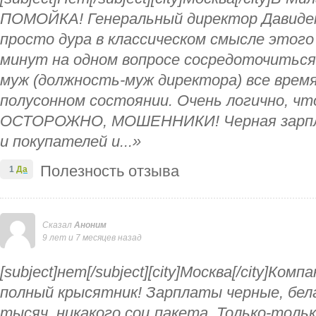
ПОМОЙКА! Генеральный директор Давиден
просто дура в классическом смысле этого
минут на одном вопросе сосредоточиться 
муж (должность-муж директора) все время
полусонном состоянии. Очень логично, что 
ОСТОРОЖНО, МОШЕННИКИ! Черная зарпл
и покупателей и...»
Полезность отзыва
1
Да
Сказал
Аноним
9 лет и 7 месяцев назад
[subject]нет[/subject][city]Москва[/city]Ко
полный крысятник! Зарплаты черные, бела
тысяч, никакого соц.пакета. Только-толь