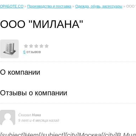
ОРАБОТЕ.CO
»
Производство и поставка
»
Одежда, обувь, аксессуары
» ООО 
ООО "МИЛАНА"
6
отзывов
О компании
Отзывы о компании
Сказал
Нина
9 лет и 4 месяца назад
[subject]Нет[/subject][city]Москва[/city]В М