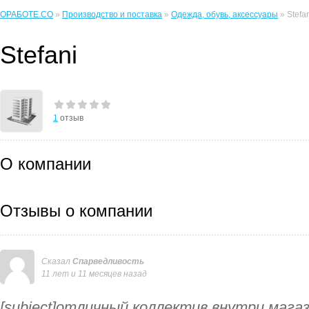
ОРАБОТЕ.CO
»
Производство и поставка
»
Одежда, обувь, аксессуары
» Stefa
Stefani
1
отзыв
О компании
Отзывы о компании
Сказал
Спарведливость
11 лет и 11 месяцев назад
[subject]отличный коллектив внутри мага