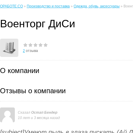
ОРАБОТЕ.CO
»
Производство и поставка
»
Одежда, обувь, аксессуары
» Воен
Военторг ДиСи
2
отзыва
О компании
Отзывы о компании
Сказал
Остап Бендер
10 лет и 3 месяца назад
[subject]Умеют пыль в глаза пускать (Ай 