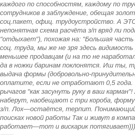
каждого по способностям, каждому по тру
сотрудников в заблуждение, обещая золот
соц.пакет, офиц. трудоустройство. А ЭТ
непонятная схема расчёта з/п вряд ли по
"отдыхает"), похожая на: "Большая част
соц. труда, мы же не зря здесь видимость
меньшее продавцам (и на то не наработал
да в ножки баринам поклонятся. Иш ты, т
выдача формы (добровольно-принудительн
оплатите, если не отработают 0,5 года.
рычагов "как засунуть руку в ваш карман"
наберут, наобещают с три короба, форму
з/п. Лох—остаётся, терпит. Понимающий,
поисках новой работы Так и живут в комп
работает—тот и вискарик потягивает))