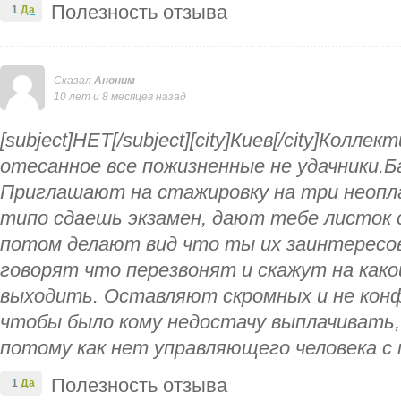
Полезность отзыва
1
Да
Сказал
Аноним
10 лет и 8 месяцев назад
[subject]НЕТ[/subject][city]Киев[/city]Колл
отесанное все пожизненные не удачники.Ба
Приглашают на стажировку на три неопл
типо сдаешь экзамен, дают тебе листок 
потом делают вид что ты их заинтересо
говорят что перезвонят и скажут на како
выходить. Оставляют скромных и не конф
чтобы было кому недостачу выплачивать, 
потому как нет управляющего человека с
Полезность отзыва
1
Да