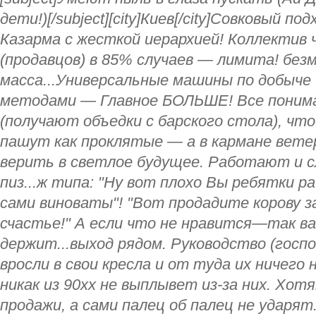
дети!)[/subject][city]Киев[/city]Совковый 
Казарма с жесткой иерархией! Коллектив
(продавцов) в 85% случаев — лимита! без
масса...Универсальные машины по добыче
методами — Главное БОЛЬШЕ! Все поним
(получают объедки с барского стола), что
пашут как проклятые — а в кармане вете
верить в светлое будущее. Работают и
пиз...ж типа: "Ну вот плохо Вы ребятки р
сами виноваты"! "Вот продадите корову з
счастье!" А если что не нравится—так ва
держит...выход рядом. Руководство (гос
вросли в свои кресла и от туда их ничего
никак из 90хх не выплывет из-за них. Хо
продажи, а сами палец об палец не ударят