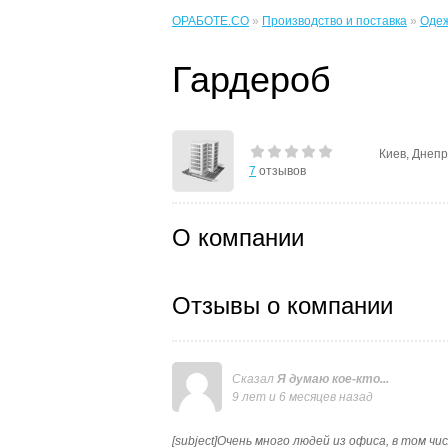
ОРАБОТЕ.CO
»
Производство и поставка
»
Одеж
Гардероб
Киев, Днепр
7
отзывов
О компании
Отзывы о компании
Сказал
Я думаю кое-кто...
9 лет и 6 месяцев назад
[subject]Очень много людей из офиса, в том 