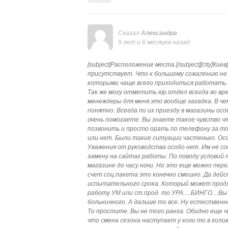
Сказал
Александра
9 лет и 6 месяцев назад
[subject]Расположение места.[/subject][city]Ки
присутствует. Что к большому сожалению не м
которыми чаще всего приходиться работать. 
Так же могу отметить юр.отдел всегда во в
менеждеры для меня это вообще загадка. В ч
понятно. Всегда по их приезду в магазины осо
очень помогаете. Вы знаете такое чувство ч
позвонить и просто орать по телефону за то
или нет. Были такие ситуации частенько. Ос
Уважения от руководства особо нет. Им не с
замену на сайтах работы. По поводу условий
магазине до часу ночи. Но это еще можно пере
счет соц.пакета это конечно смешно. Да дейс
испытательного срока. Который может продли
работу УМ или ст.прод. то УРА.....БИНГО....В
больничного. А дальше то все. Ну естественн
То простите. Вы не того ранга. Обидно еще ч
что смена сезона наступает у кого то в голо