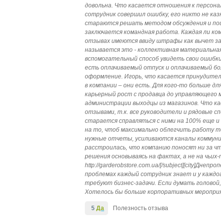
довольна. Что касается отношения к персона
сотрудник совершил ошибку, его никто не ка
стараются решать методом обсуждения и поис
заключается командная работа. Каждая ли ко
отзывах имеются ввиду штрафы как вычет за 
называется это - коллективная материальна
вспомогательный способ увидеть свои ошибки 
есть оплачиваемый отпуск и оплачиваемый бо
оформление. Игорь, что касается принудител
в компании – они есть. Для кого-то больше д
карьерный рост с продавца до управляющего м
администрации выходцы из магазинов. Что ка
отзывами, т.к. все руководители и рядовые с
старается справляться с ними на 100% еще и
на то, чтоб максимально облегчить работу т
нужные отчеты, усиливаются каналы коммуник
расстроилась, что компанию поносят ни за ч
решения основываясь на фактах, а не на чьих
http://garderobstore.com.ua/[/subject][city]Дне
проблемах каждый сотрудник знает и у каждо
требуют бизнес-задачи. Если думать головой,
Хотелось бы больше корпоративных меропри
5
Да
Полезность отзыва