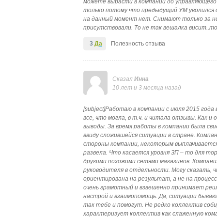
можете вырасти в компании до управляющего 
только потому что предыдущий УМ уволился с
на данный момент нет. Снимают только за не
присутствовали. То не так вешалка висит..то 
3
Да
Полезность отзыва
Сказал
Инна
10 лет и 3 месяца назад
[subject]Работаю в компании с июля 2015 года
все, что могла, в т.ч. и читала отзывы. Как и
выводы. За время работы в компании была с
ввиду сложившейся ситуации в стране. Компа
стороны компании, некоторым выплачивается 
развела. Что касается уровня ЗП – то для то
другими похожими сетями магазинов. Компани
руководителя в отдельности. Могу сказать, ч
ориентирована на результат, а не на процесс
очень грамотный и взвешенно принимает реш
настрой и взаимопомощь. Да, ситуации бывают
так тебе и помогут. Не редко коллектив соб
характеризует коллектив как слаженную кома