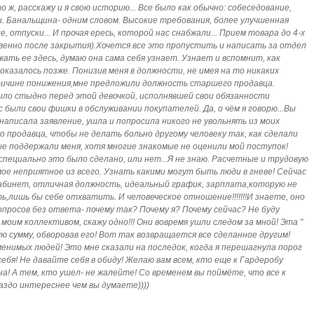
у что ж, расскажу и я свою историю... Все было как обычно: собеседование,
 Банальщина- одним словом. Высокие требования, более улучшенная
 отпуски... И прочая ересь, которой нас снабжали... Прием товара до 4-х
твенно после закрытия).Хочется все это пропустить и написать за отдел
ать ее здесь, думаю она сама себя узнает. Узнает и вспомнит, как
оказалось позже. Понизив меня в должности, не имея на то никаких
 причине понижения,мне предложили должность старшего продавца.
ло стыдно перед этой девочкой, исполнявшей свои обязанности
с были свои фишки в обслуживании покупателей. Да, о чём я говорю...Вы
 написала заявление, ушла и попросила никого не увольнять из моих
 продавца, чтобы не делать больно другому человеку так, как сделали
ые поддержали меня, хотя многие знакомые не оценили мой поступок!
специально это было сделано, или нет...Я не знаю. Расчетные и трудовую
мое неприятное из всего. Узнать какими могут быть люди в гневе! Сейчас
кабинет, отличная должность, идеальный график, зарплата,которую не
лишь бы себе отхватить. И человеческое отношение!!!!!!!И знаете, оно
опросов без ответа- почему так? Почему я? Почему сейчас? Не буду
моим коллективом, скажу одно!!! Они вовремя ушли следом за мной! Эта "
ю сумму, обворовав его! Вот так возвращается все сделанное другим!
менимых людей! Это мне сказали на последок, когда я перешагнула порог
ебя! Не давайте себя в обиду! Желаю вам всем, кто еще к Гардеробу
а! А тем, кто ушел- не жалейте! Со временем вы поймёте, что все к
раздо интереснее чем вы думаете))))