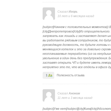
Сказал
Игорь
10 лет и 6 месяцев назад
[subject]Начнем с положительных моментов)) Во-
[city]Днепропетровск[/city]Из отрицательного
запрягать как лошадь и заставляют делат ьне
вы работаете рядовым сотрудником, то будут 
руководящую должность, то будьте готовы к
меняющихся хотелок и это за довольно скромн
неоплачиваемые переработки (из-за некудышн
увольнение в один день без предупреждения. 
заставят открыть ЧП и будете иметь геморрой
неприятно это то, что все отделы в офисе д
1
Да
Полезность отзыва
Сказал
Аноним
11 лет и 3 месяца назад
[subject]Уже нет[/subject][city]Киев[/city]Абс