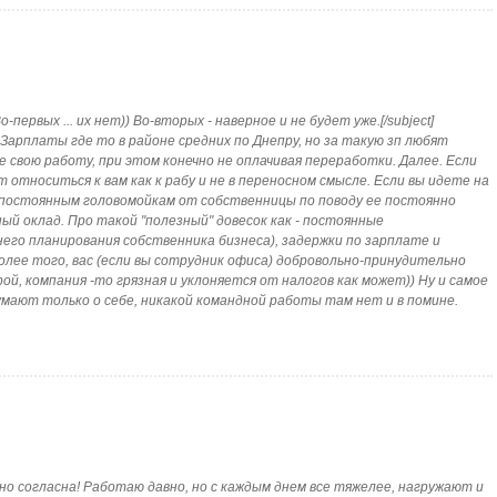
первых ... их нет)) Во-вторых - наверное и не будет уже.[/subject]
. Зарплаты где то в районе средних по Днепру, но за такую зп любят
 свою работу, при этом конечно не оплачивая переработки. Далее. Если
относиться к вам как к рабу и не в переносном смысле. Если вы идете на
 постоянным головомойкам от собственницы по поводу ее постоянно
ый оклад. Про такой "полезный" довесок как - постоянные
его планирования собственника бизнеса), задержки по зарплате и
Более того, вас (если вы сотрудник офиса) добровольно-принудительно
, компания -то грязная и уклоняется от налогов как может)) Ну и самое
умают только о себе, никакой командной работы там нет и в помине.
олютно согласна! Работаю давно, но с каждым днем все тяжелее, нагружают и