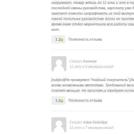
нагружают, товар ждешь до 11 ночи и это в 
последней смены руководства, зарплату уже б
хватает совести штрафовать из той мизерной
такой политике руководство долго не протян
время даже отдел маркетинга всю работу сва
нет.
1
Да
Полезность отзыва
Сказал
Аноним
11 лет и 6 месяцев назад
[subject]Не проверяет "тайный покупатель".[/s
всеми возможными методами. Требований милл
платят меньше. Не простят,а требуют остав
1
Да
Полезность отзыва
Сказал
Aбра Кадабра
11 лет и 7 месяцев назад