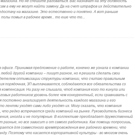
магазина. Но не спешите радоваться. Вас назначат на эту должность
ам а ему не могут найти замену. Да на счет штрафов их действительно
достачу на магазине. Это естественно и понятно. А вот раньше
полы помыл в рабочее время... то еше что то...
 в офисе. Принимая предложение о работе, конечно же узнала о компании
 о любой другой компании – пишут разное, но я решила сделать свои
видетелем оптимизации структуры компании, что считаю правильным
ния порядочная, ЗП выплачивается, соблюдаются все обязательства со
компенсация. Ни разу не слышала, чтоб компания кого то кинула или
рговых работников уровень более чем конкурентный, если сравнивать с
я постоянно анализирует деятельность каждого магазина и его
то лентяи уходят сами либо уходят их. Могу сказать, что компания
, что редко встречается среди компаний на рынке. Руководитель бизнеса
ения, иногда и не популярные. В коллективе преобладает дружественный
 разные, но все зависит и от самого работника. Как помощи попросишь,
ирается для совместного времяпровождения вне рабочего времени, что
нду. Поэтому что касается корпоративной культуры - во многом очень