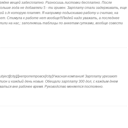
порядке вещей забесплатно. Разносишь листовки бесплатно. После
ольше года не добавляли 5 - ти гривен. Зарплату стали задерживать, еще
 з./п которую платят. Я например подыскиваю работу и считаю, на
ет. Стимула к работе нет вообще!!!Людей надо уважать, а последнее
лили на нас,: заполняешь таблицы по анкетам сутками, вообще совести
ubject][city]Днепропетровск[/city]Ужасная компания! Зарплату урезают
ион и каждый день новые. Обещали зарплату 300 дол, с каждым днем
аться вне рабочее время. Руководство меняется постоянно.