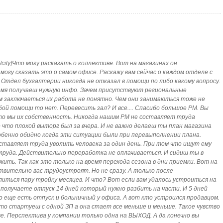
ев[/city]Что могу расказать о коллективе. Вот на магазинах он
огу сказать это о самом офисе. Раскажу вам сейчас о каждом отделе с
Отдел бухгалтерии никогда не отказал в помощи по либо какому вопросу.
ремя получаеш нужную инфо. Зачем присутствуют региональные
ем заключаеться их работа не понятно. Чем они занимаються тоже не
бой помощи то нет. Перевесить зал? И все.... Спасибо большое РМ. Вы
то мы их собственность. Никогда нашим РМ не составляет труда
 что плохой выторг был за вчера. И не важно делаеш ты план магазина
обенно обидно когда эти ситуации были при перевыполнении плана.
оставляет труда уволить человека за один день. При том что ищут ему
 труда. Действительно переработка не оплачиваеться. И сидиш ты в
жить. Так как это только на время перехода сезона в дни приемки. Вот на
твительно вас трудоустроят. Но не сразу. А только после
ться пару тройку месяцев. И что? Вот если вам удалось устроиться на
ы получаете отпуск 14 дней который нужно разбить на части. И 5 дней
о еще есть отпуск и больничный у офиса. А вот кто устроился продавцом.
то стартуеш с одной ЗП а она стает все меньше и меньше. Такое чувство
ве. Перспектива у компании только одна на ВЫХОД. А да конечно вы