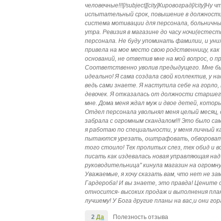
человечные!!![/subject][city]Кировоград[/city]Н
испытательный срок, повышение в должности.
система мотивации для персонала, больничные,
утра. Ревизия в магазине до часу ночи(естес
персонала. Не буду упоминать фамилии, и униж
привела на мое место свою родственницу, как 
оснований, не ответив мне на мой вопрос, о
Соответственно уволив предыдущего. Мне бы
идеально! Я сама создала свой коллектив, у на
ведь сами знаете. Я наступила себе на горло,
девочек. Я отказалась от должности старшего
мне. Дома меня ждал муж и двое детей, котор
Отдел персонала увольнял меня целый месяц, 
забрала с огромным скандалом!!! Это было са
я работаю по специальности, у меня личный 
пытаются урезать, оштрафовать, обворовать,
того стоило! Тех пролитых слез, тех обид и в
писать как издевалась новая управляющая над 
руководительница" кинула магазин на огромну
Уважаемые, я хочу сказать вам, что нет не за
Гардероба! И вы знаете, это правда! Цените с
относится- высоких продаж и выполнения план
лучшему! У Бога другие планы на вас,и они го
2
Да
Полезность отзыва