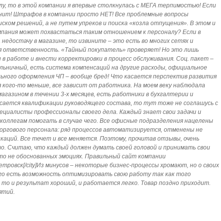
лу, то в этой компании я впервые столкнулась с МЕГА терпимостью! Если
знит! Штрафов в компании просто НЕТ! Все проблемные вопросы
ком решений, а не путем упреков и поиска «козла отпущения». В этом и
мпания может похвастаться таким отношением к персоналу? Если в
недостачу в магазине, то извините – это есть во многих сетях и
я ответственность. «Тайный покупатель» проверяет! Но это лишь
в работе и внести корректировки в процесс обслуживания. Соц. пакет –
льничный, есть система компенсаций на другие расходы, официальное
ьного оформления ЧП – вообще бред! Что касается перспектив развития
ля кого-то меньше, все зависит от работника. На моем веку наблюдала
агазином в течении 3-х месяцев, есть работники в бухгалтерии и
сается квалификации руководящего состава, то тут тоже не соглашусь с
пециалисты профессионалы своего дела. Каждый знает свои задачи и
 коллегам помогать в случае чего. Все офисные подразделения нацелены
оргового персонала: ряд процессов автоматизируется, отменены не
аций. Все течет и все меняется. Поэтому, прочитав отзывы, очень
то. Считаю, что каждый должен думать своей головой и принимать свои
-то не обоснованных эмоциях. Правильный сайт компании
пропетровск[/city]Из минусов – некоторые бизнес-процессы хромают, но о своих
го есть возможность оптимизировать свою работу так как того
 то и результат хороший, и работается легко. Товар поздно приходит.
ятий.