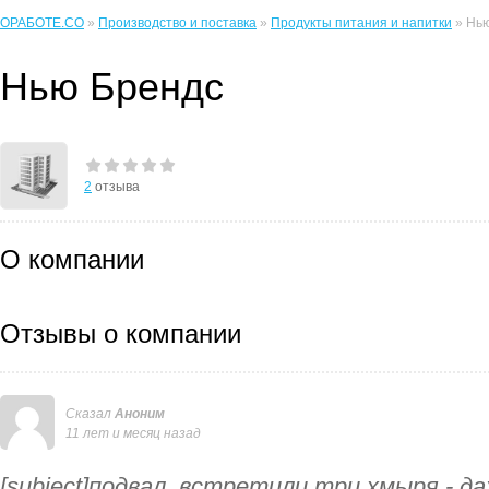
ОРАБОТЕ.CO
»
Производство и поставка
»
Продукты питания и напитки
» Нь
Нью Брендс
2
отзыва
О компании
Отзывы о компании
Сказал
Аноним
11 лет и месяц назад
[subject]подвал. встретили три хмыря - д