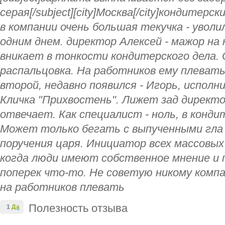
серая[/subject][city]Москва[/city]кондитерск
в компании очень большая текучка - уволи
одним днем. директор Алексей - мажор на
вникает в тонкости кондитерского дела.
распальцовка. На работников ему плевать.
второй, недавно появился - Игорь, испол
Кличка "Прихвостень". Лижет зад директор
отвечает. Как специалист - ноль, в конди
Может только бегать с выпученными гла
поручения царя. Инициатор всех массовых
когда люди имеют собственное мнение и
поперек что-то. Не советую никому компа
на работников плевать
Полезность отзыва
1
Да