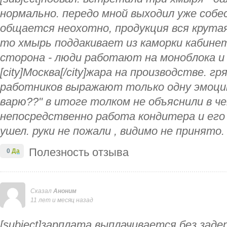
нормально. передо мной выходил уже собес
общается неохотно, продукция вся крутая 
то хмырь поддакивает из каморки кабине
сторона - люди работают на моноблока и н
[city]Москва[/city]жара на производстве. г
работников выражают только одну эмоцию
варю??" в итоге толком не объяснили в ч
непосредственно работа кондитера и его
ушел. руки не пожали , видимо не принято.
Полезность отзыва
0
Да
Сказал
Аноним
11 лет и месяц назад
[subject]зарплата выплачивается без зад