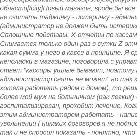
области[/city]Новый магазин, вроде бы все
не считать таджичку - истеричку - адми
(администратор не должен быть истерик
Сплошные подставы. X-отчеты по кассам
Снимается только один раз в сутки Z-отч
какая сумма у него в кассе в принципе. Я с
неполадки в магазине, поговорила с упра
ответ "кассиры ушлые бывают, поэтому 
администратор снять не может" но так ка
хотела работать рядом с домом), то реш
более мой муж на больничном (рак легких) 
госпитализирован, проходит лечение. Когд
этим администратором работать - напис
увольнении ( никаких договоров я не подп
так и не спросил показать - понятно, что