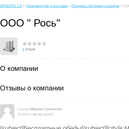
ОРАБОТЕ.CO
»
Производство и поставка
»
Продукты питания и напитки
» ООО
ООО " Рось"
1
отзыв
О компании
Отзывы о компании
Сказал
Марина Сильченко
10 лет и месяц назад
[subject]Бесплатные обеды[/subject][city]в 