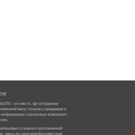
кте
БОТЕ - это место, где сотрудники
компаний могут получать правдивую и
ю информацию о различных компаниях -
елях.
 фальшивых отзывов и проплаченной
и, здесь ни одна недобросовестная