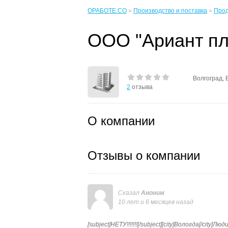
ОРАБОТЕ.CO
»
Производство и поставка
»
Прод
ООО "Ариант пл
Волгоград, 
2
отзыва
О компании
Отзывы о компании
Сказал
Аноним
10 лет и 6 месяцев назад
[subject]НЕТУ!!!!!!![/subject][city]Вологда[/cit