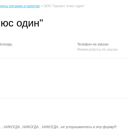
укты питания и напитки
» ООО "Ариант плюс один"
юс один"
Вологда,
Телефон не указан
Режим работы не указан
y]Люди....НИКОГДА...НИКОГДА....НИКОГДА...не устраиваетесь в эту фирму!!!