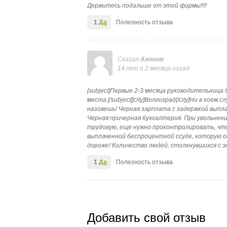
Держитесь подальше от этой фирмы!!!!
1
Да
Полезность отзыва
Сказал
Аноним
14 лет и 2 месяца назад
[subject]Первые 2-3 месяца руководительниц
места.[/subject][city]Волгоград[/city]Ни в кое
назовешь! Черная зарплата с задержкой выпл
Черная причерная бухгалтерия. При увольнени
трудовую, еще нужно проконтролировать, что
выплаченной беспроцентной ссуде, которую о
дороже! Количество людей, столкнувшихся с э
1
Да
Полезность отзыва
Добавить свой отзыв