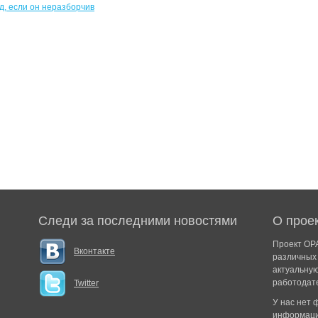
Следи за последними новостями
О прое
Проект ОРА
Вконтакте
различных 
актуальну
работодат
Twitter
У нас нет
информаци