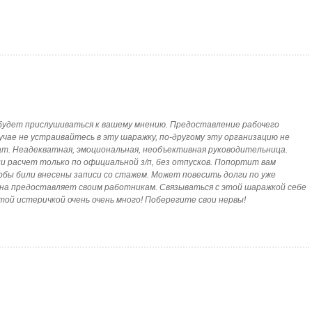
а будет прислушиваться к вашему мнению. Предоставление рабочего
м случае не устраивайтесь в эту шаражку, по-другому эту организацию не
ат. Неадекватная, эмоциональная, необъективная руководительница.
и расчет только по официальной з/п, без отпусков. Попортит вам
бы били внесены записи со стажем. Может повесить долги по уже
на предоставляет своим работникам. Связываться с этой шаражкой себе
той истеричкой очень очень много! Поберегите свои нервы!