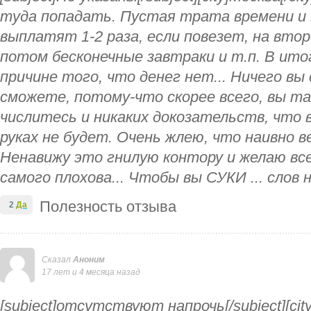
туда попадать. Пустая трата времени и н
выплатят 1-2 раза, если повезет, на втор
потом бесконечные завтраки и т.п. В ит
причине того, что денег нет... Ничего вы
сможете, потому-что скорее всего, вы т
числитесь и никаких докозательств, что
руках не будет. Очень жлею, что наивно в
Ненавижу это гнилую контору и желаю все
самого плохова... Чтобы вы СУКИ ... слов н
Полезность отзыва
2
Да
Сказал
Аноним
17 лет и 4 месяца назад
[subject]отсутствуют напрочь[/subject][cit