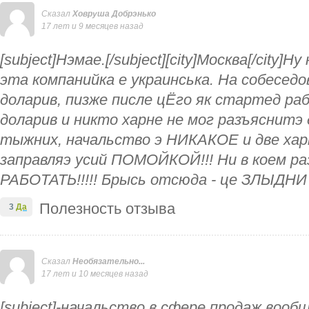
Сказал
Ховруша Добрэнько
17 лет и 9 месяцев назад
[subject]Нэмае.[/subject][city]Москва[/city]Ну
эта компанийка е украинська. На собеседо
доларив, пизже писле цЁго як стартед ра
доларив и никто харне не мог разъяснитэ д
тыжних, начальство э НИКАКОЕ и две хар
заправляэ усий ПОМОЙКОЙ!!! Ни в коем
РАБОТАТЬ!!!!! Брысь отсюда - це ЗЛЫДНИ 
Полезность отзыва
3
Да
Сказал
Необязательно...
17 лет и 10 месяцев назад
[subject]-начальство в сфере продаж вообщ