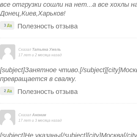
все отгрузки сошли на нет...а все хохлы н
Донец,Киев,Харьков!
Полезность отзыва
3
Да
Сказал
Татьяна Ужель
17 лет и 2 месяца назад
[subject]Занятное чтиво.[/subject][city]Моск
превращается в свалку.
Полезность отзыва
2
Да
Сказал
Аноним
17 лет и 3 месяца назад
[subject]Не указаны[/subject][city]Москва[/c