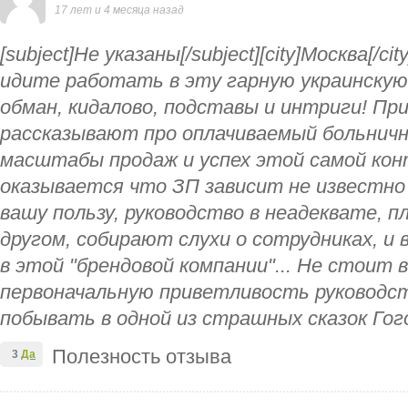
17 лет и 4 месяца назад
[subject]Не указаны[/subject][city]Москва[/ci
идите работать в эту гарную украинскую
обман, кидалово, подставы и интриги! Пр
рассказывают про оплачиваемый больничн
масштабы продаж и успех этой самой конт
оказывается что ЗП зависит не известно
вашу пользу, руководство в неадеквате, 
другом, собирают слухи о сотрудниках, и
в этой "брендовой компании"... Не стоит 
первоначальную приветливость руководст
побывать в одной из страшных сказок Гого
Полезность отзыва
3
Да