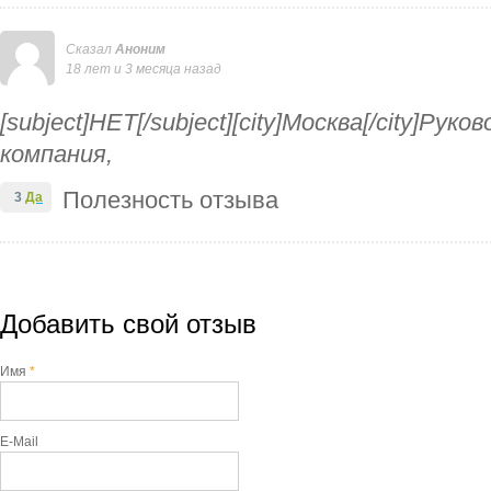
Сказал
Аноним
18 лет и 3 месяца назад
[subject]НЕТ[/subject][city]Москва[/city]Рук
компания,
Полезность отзыва
3
Да
Добавить свой отзыв
Имя
*
E-Mail