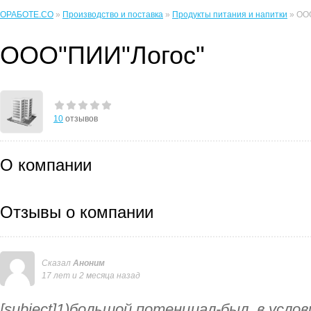
ОРАБОТЕ.CO
»
Производство и поставка
»
Продукты питания и напитки
» ОО
ООО"ПИИ"Логос"
10
отзывов
О компании
Отзывы о компании
Сказал
Аноним
17 лет и 2 месяца назад
[subject]1)большой потенциал-был. в услов