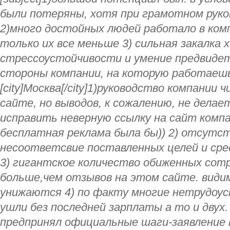
были потеряны, хотя при грамотном руков
2)много достойных людей работало в комп
только их все меньше 3) сильная закалка 
стрессоустойчивости и умение предвидет
стороны компании, на которую работаешь))
[city]Москва[/city]1)руководство компани
сайте, но выводов, к сожалению, не делае
исправить неверную ссылку на сайт компа
бесплатная реклама была бы)) 2) отсутс
несоответсвие поставленных целей и сре
3) гигантское количество обиженных сотр
больше,чем отзывов на этом сайте. види
унижаются 4) по факту многие нетрудоу
ушли без последней зарплаты а то и двух
предпринял официальные шаги-заявление в