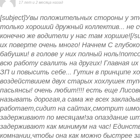
17 лет и 2 месяца назад
[subject]Увы положительных стороны у эт
только хороший дружный коллектив... не сч
конечно же водители у нас там хоршие![/subj
их поверте очень много! Начнем С глубок
бабушки! в голове у них полный ноль!пот
всю работу свалить на других! Главная их
ЗП и повысить себе... Гутин в принципе х
воздействиием двух старых хохлушек тупе
пасьянсы! очень любит!!!! есть еще Лисов
называть дорогая,а сама же всех заклад
работает,сидит на сайтах,смотрит шмот
задерживают по месяцам!за опаздание ш
задерживают как минимум на час! Единст
комнании,чтобы она как можно быстрее з