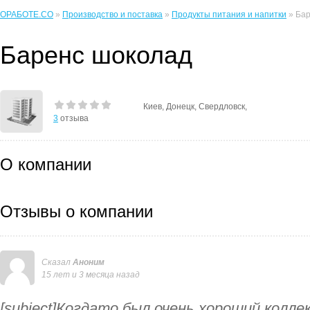
ОРАБОТЕ.CO
»
Производство и поставка
»
Продукты питания и напитки
» Бар
Баренс шоколад
Киев, Донецк, Свердловск,
3
отзыва
О компании
Отзывы о компании
Сказал
Аноним
15 лет и 3 месяца назад
[subject]Когдато был очень хороший колл