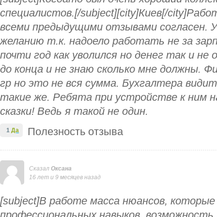
специалистов.[/subject][city]Киев[/city]Ра
всеми предыдущими отзывами согласен. У
желанию т.к. надоело работать не за зарп
почти год как уволился но денег так и не
до конца и не знаю сколько мне должны. Ф
гр но это не вся сумма. Бухгалтера видит
такие же. Ребята при устройстве к ним н
сказки! Ведь я такой не один.
Полезность отзыва
1
Да
Сказал
Оксана
16 лет и 9 месяцев назад
[subject]В работе масса нюансов, котор
профессиональных навыков, возможность