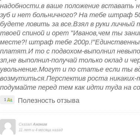
надобности.в ваше положение вставать н
зуб и нет больничного? На тебе штраф 5
будете ловить за все.Взял в руки личный
твоей спиной и орет "Иванов,чем ты зан
месте?! штраф тебе 200р.!"Единственны
платят.И то с подвохом-выполнил невып
зп,не выполнил-получай только оклад и че
увольнение.Могут и по статье если ты в
возмутиться.Перспектив роста никаких-т
подумайте перед тем как идти туда на со
Полезность отзыва
1
Да
Сказал
Аноним
11 лет и 4 месяца назад