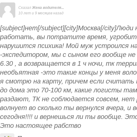
Сказал
Жена водителя...
10 лет и 9 месяцев назад
[subject]нет[/subject][city]Москва[/city]Люд
работать, вы потратите время, угробите
нарушится психика! Мой муж устроился н
-экспедитором, мы с сыном его вообще не 
6.30 , а возвращается в 1 ч ночи, тк терр
необъятная -это такие концы у меня вол
я смотрю на карту, причем если считать 
до дома это 70-100 км, какие логисты там
раздают, ТК не соблюдается совсем, нет 
волнует во сколько ты вернулся вчера, и 
сегодня!!!! и вернешься ли ты вообще. Это
Это настоящее рабство