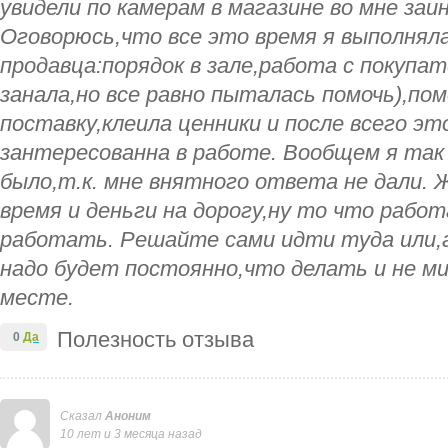
увидели по камерам в магазине во мне за
Оговорюсь,что все это время я выполнял
продавца:порядок в зале,работа с покупа
занала,но все равно пыталась помочь),по
поставку,клеила ценники и после всего эт
зантересованна в работе. Вообщем я так 
было,т.к. мне внятного ответа не дали. 
время и деньги на дорогу,ну то что рабо
работать. Решайте сами идти туда или,а
надо будет постоянно,что делать и не м
месте.
Полезность отзыва
0
Да
Сказал
Аноним
10 лет и 3 месяца назад