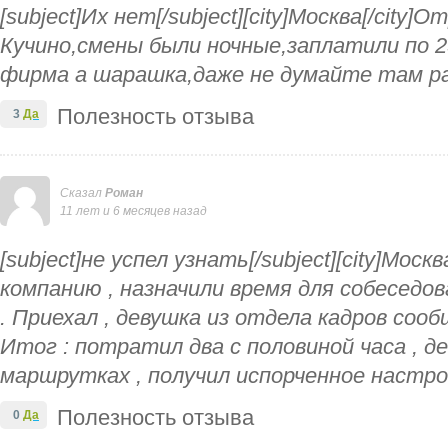
[subject]Их нет[/subject][city]Москва[/city]
Кучино,смены были ночные,заплатили по 2
фирма а шарашка,даже не думайте там р
Полезность отзыва
3
Да
Сказал
Роман
11 лет и 6 месяцев назад
[subject]не успел узнать[/subject][city]Москв
компанию , назначили время для собеседо
. Приехал , девушка из отдела кадров сооб
Итог : потратил два с половиной часа , де
маршрутках , получил испорченное настро
Полезность отзыва
0
Да