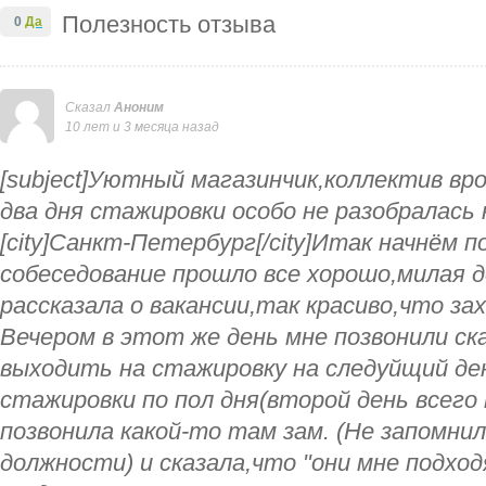
Полезность отзыва
0
Да
Сказал
Аноним
10 лет и 3 месяца назад
[subject]Уютный магазинчик,коллектив вр
два дня стажировки особо не разобралась к
[city]Санкт-Петербург[/city]Итак начнём по
собеседование прошло все хорошо,милая д
рассказала о вакансии,так красиво,что з
Вечером в этот же день мне позвонили ск
выходить на стажировку на следуйщий день
стажировки по пол дня(второй день всего
позвонила какой-то там зам. (Не запомни
должности) и сказала,что "они мне подход