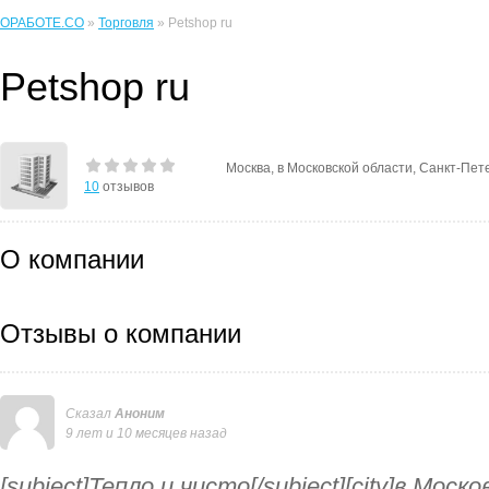
ОРАБОТЕ.CO
»
Торговля
» Petshop ru
Petshop ru
Москва, в Московской области, Санкт-Пете
10
отзывов
О компании
Отзывы о компании
Сказал
Аноним
9 лет и 10 месяцев назад
[subject]Тепло и чисто[/subject][city]в Моско