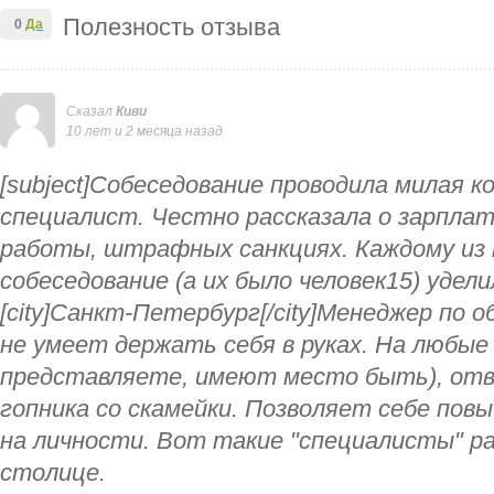
Полезность отзыва
0
Да
Сказал
Киви
10 лет и 2 месяца назад
[subject]Собеседование проводила милая
специалист. Честно рассказала о зарплат
работы, штрафных санкциях. Каждому из
собеседование (а их было человек15) уделил
[city]Санкт-Петербург[/city]Менеджер по о
не умеет держать себя в руках. На любые
представляете, имеют место быть), отв
гопника со скамейки. Позволяет себе пов
на личности. Вот такие "специалисты" 
столице.