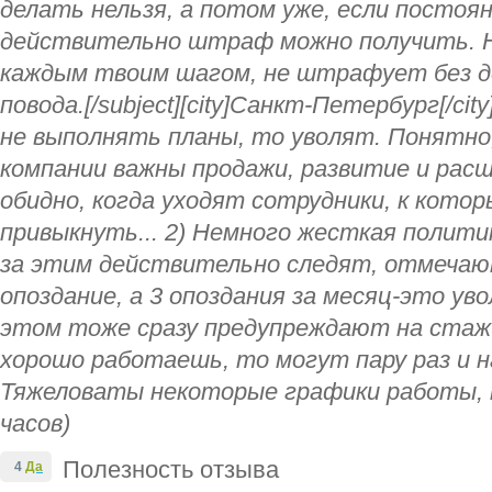
делать нельзя, а потом уже, если постоя
действительно штраф можно получить. Н
каждым твоим шагом, не штрафует без д
повода.[/subject][city]Санкт-Петербург[/cit
не выполнять планы, то уволят. Понятно,
компании важны продажи, развитие и расш
обидно, когда уходят сотрудники, к кото
привыкнуть... 2) Немного жесткая политик
за этим действительно следят, отмеча
опоздание, а 3 опоздания за месяц-это уво
этом тоже сразу предупреждают на стажи
хорошо работаешь, то могут пару раз и н
Тяжеловаты некоторые графики работы, на
часов)
Полезность отзыва
4
Да