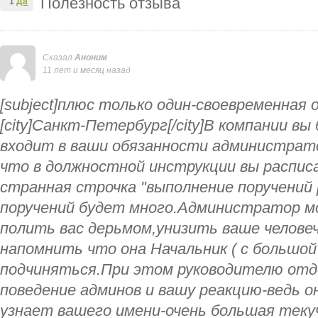
Полезность отзыва
1
Да
Сказал
Аноним
11 лет и месяц назад
[subject]плюс только один-своевременная о
[city]Санкт-Петербург[/city]В компании вы
входит в ваши обязанности администрат
что в должностной инструкции вы распис
странная строчка "выполнение поручений 
поручений будет много.Администратор м
полить вас дерьмом,унизить ваше челове
напомнить что она Начальник ( с большой
подчиняться.При этом руководителю отде
поведение админов и вашу реакцию-ведь он
узнает вашего имени-очень большая текуч