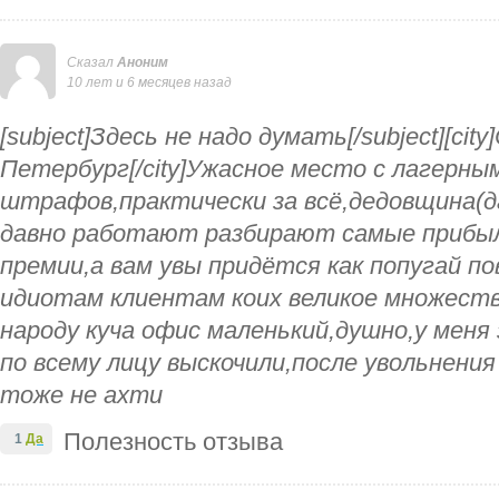
Сказал
Аноним
10 лет и 6 месяцев назад
[subject]Здесь не надо думать[/subject][city
Петербург[/city]Ужасное место с лагерны
штрафов,практически за всё,дедовщина(д
давно работают разбирают самые прибыл
премии,а вам увы придётся как попугай п
идиотам клиентам коих великое множеств
народу куча офис маленький,душно,у мен
по всему лицу выскочили,после увольнения
тоже не ахти
Полезность отзыва
1
Да