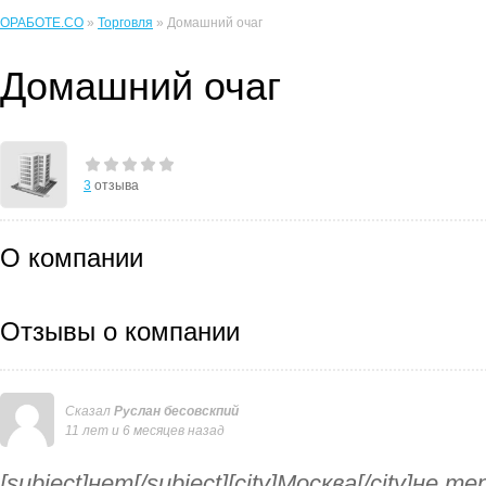
ОРАБОТЕ.CO
»
Торговля
» Домашний очаг
Домашний очаг
3
отзыва
О компании
Отзывы о компании
Сказал
Руслан бесовскпий
11 лет и 6 месяцев назад
[subject]нет[/subject][city]Москва[/city]не 