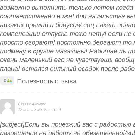
возможно выполнить только летом когда н
соответственно ниже! для начальства вы
никаких премий и бонусов! соц пакет пол
компенсации отпуска тоже нету! если не 
просто сгорают! постоянно дергают то н
подмену в другие магазины! Работаешь п
очень маленький его не чувствуешь вообщ
плана! остался сильный осадок после раб
Полезность отзыва
2
Да
Сказал
Аноним
12 лет и 3 месяца назад
[subject]Если вы приезжий вас с радостью
разрешение на работу не обязательно[/subjec