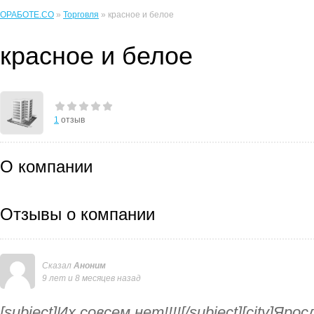
ОРАБОТЕ.CO
»
Торговля
» красное и белое
красное и белое
1
отзыв
О компании
Отзывы о компании
Сказал
Аноним
9 лет и 8 месяцев назад
[subject]Их совсем нет!!!![/subject][city]Яр