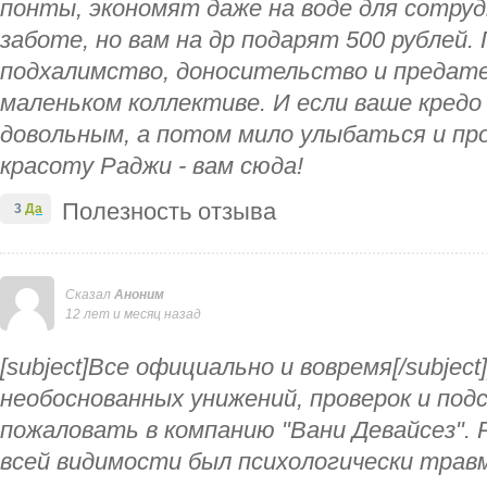
понты, экономят даже на воде для сотруд
заботе, но вам на др подарят 500 рублей
подхалимство, доносительство и предат
маленьком коллективе. И если ваше кред
довольным, а потом мило улыбаться и пр
красоту Раджи - вам сюда!
Полезность отзыва
3
Да
Сказал
Аноним
12 лет и месяц назад
[subject]Все официально и вовремя[/subject]
необоснованных унижений, проверок и под
пожаловать в компанию "Вани Девайсез". 
всей видимости был психологически трав