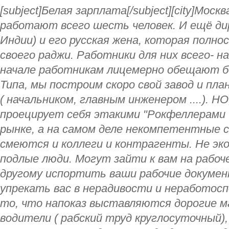
[subject]Белая зарплата[/subject][city]Моск
работают всего шесть человек. И ещё ди
Индии) и его русская жена, которая полн
своего раджи. Работники для них всего- на
начале работникам лицемерно обещают б
Типа, мы построим скоро свой завод и пл
( начальником, главным инженером ....). НО
проецирует себя этакими "Рокфеллерами 
рынке, а на самом деле некомпетентные 
смеются и коллеги и контрагенты. Не эко
подлые люди. Могут зайти к вам на рабоч
другому испортить ваши рабочие документ
упрекать вас в нерадивости и неработос
то, что напоказ выставляются дорогие 
водители ( рабский труд круглосуточный),