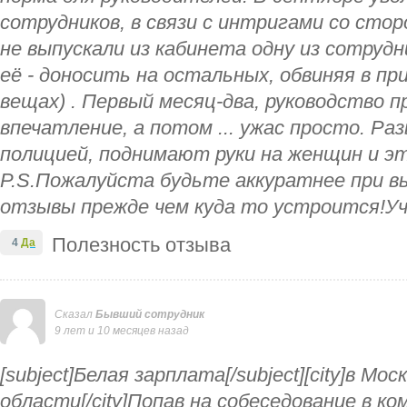
сотрудников, в связи с интригами со стор
не выпускали из кабинета одну из сотруд
её - доносить на остальных, обвиняя в п
вещах) . Первый месяц-два, руководство 
впечатление, а потом ... ужас просто. Р
полицией, поднимают руки на женщин и это
P.S.Пожалуйста будьте аккуратнее при в
отзывы прежде чем куда то устроится!Уч
Полезность отзыва
4
Да
Сказал
Бывший сотрудник
9 лет и 10 месяцев назад
[subject]Белая зарплата[/subject][city]в Мос
области[/city]Попав на собеседование в ко