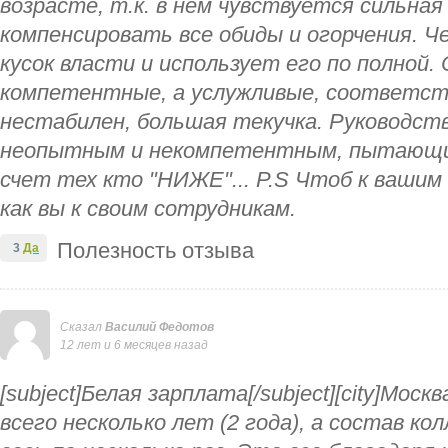
возрасте, т.к. в нем чувствуется сильна
компенсировать все обиды и огорчения. Ч
кусок власти и использует его по полной.
компетентные, а услужливые, соответст
нестабилен, большая текучка. Руководст
неопытным и некомпетентным, пытающи
счет тех кто "НИЖЕ"... P.S Чтоб к вашим
как вы к своим сотрудникам.
Полезность отзыва
3
Да
Сказал
Василий Федотов
12 лет и 6 месяцев назад
[subject]Белая зарплата[/subject][city]Моск
всего несколько лет (2 года), а состав к