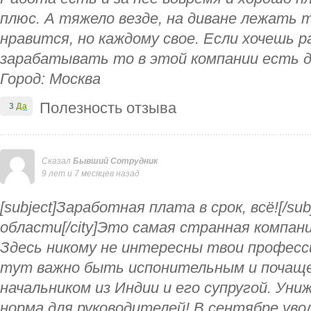
плюс. А тяжело везде, на диване лежать 
нравится, но каждому свое. Если хочешь р
зарабатывать то в этой компании есть д
Город: Москва
Полезность отзыва
3
Да
Сказал
Бывший Сотрудник
9 лет и 7 месяцев назад
[subject]Заработная плата в срок, всё![/subj
области[/city]Это самая странная компан
Здесь никому не интересны твои професс
тут важно быть испонительным и почаще
начальником из Индии и его супругой. Уни
норма для руководителей! В сентябре увол