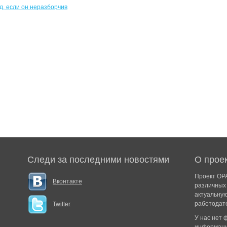
Следи за последними новостями
О прое
Проект ОРА
Вконтакте
различных 
актуальну
работодат
Twitter
У нас нет