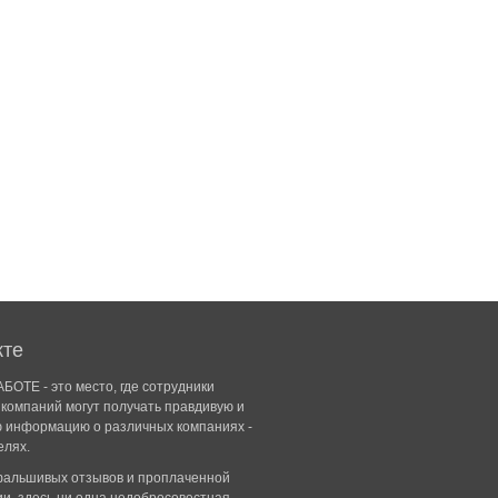
кте
БОТЕ - это место, где сотрудники
компаний могут получать правдивую и
ю информацию о различных компаниях -
елях.
 фальшивых отзывов и проплаченной