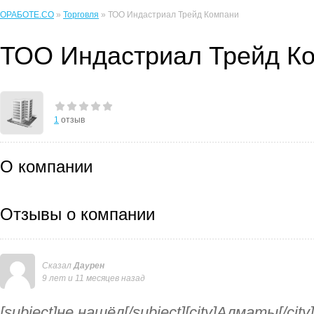
ОРАБОТЕ.CO
»
Торговля
» ТОО Индастриал Трейд Компани
ТОО Индастриал Трейд К
1
отзыв
О компании
Отзывы о компании
Сказал
Даурен
9 лет и 11 месяцев назад
[subject]не нашёл[/subject][city]Алматы[/ci