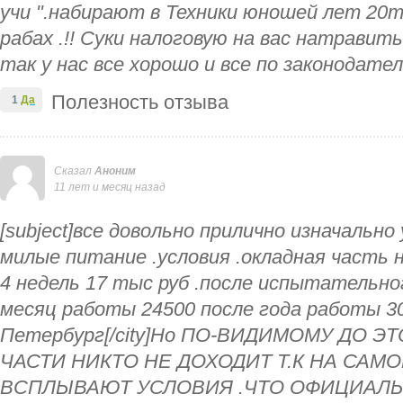
учи ".набирают в Техники юношей лет 20т
рабах .!! Суки налоговую на вас натравить
так у нас все хорошо и все по законодате
Полезность отзыва
1
Да
Сказал
Аноним
11 лет и месяц назад
[subject]все довольно прилично изначально
милые питание .условия .окладная часть 
4 недель 17 тыс руб .после испытательно
месяц работы 24500 после года работы 3050
Петербург[/city]Но ПО-ВИДИМОМУ ДО 
ЧАСТИ НИКТО НЕ ДОХОДИТ Т.К НА СА
ВСПЛЫВАЮТ УСЛОВИЯ .ЧТО ОФИЦИАЛ