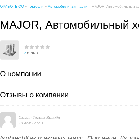
ОРАБОТЕ.CO
»
Торговля
»
Автомобили, запчасти
» MAJOR, Автомобильный х
MAJOR, Автомобильный х
2
отзыва
О компании
Отзывы о компании
Сказал
Техник Володя
10 лет назад
[subject]Как таковых мало: Питание ,[/subje