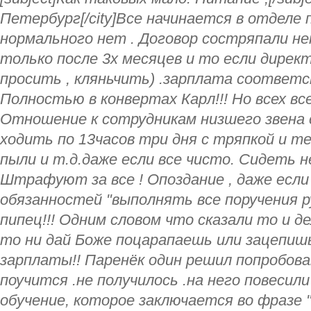
Петербург[/city]Все начинается в отделе
нормального нет . Договор состряпали н
только после 3х месяцев и то если дирек
просить , кляньчить) .зарплата соответст
Полностью в конвертах Карл!!! Но всех вс
Отношение к сотрудникам низшего звена 
ходить по 13часов три дня с тряпкой и 
пыли и т.д.даже если все чисто. Сидеть не
Штрафуют за все ! Опоздание , даже если 
обязанностей "выполнять все поручения р
пипец!!! Одним словом что сказали то и де
то ни дай Боже поцарапаешь или зацепиш
зарплаты!! Паренёк один решил попробов
поучится .не получилось .на него повесили
обучение, которое заключается во фразе "