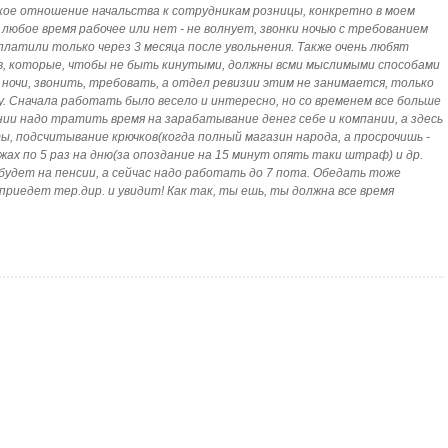
котское отношение начальства к сотрудникам розницы, конкретно в моем
 в любое время рабочее или нет - не волнует, звонки ночью с требованием
платили только через 3 месяца после увольнения. Также очень любят
в, которые, чтобы не быть кинутыми, должны всми мыслимыми способами
о ночи, звонить, требовать, а отдел ревизии этим не занимается, только
чу. Сначала работать было весело и интересно, но со временем все больше
нии надо тратить время на зарабатывание денег себе и компании, а здесь
, подсчитывание крючков(когда полный магазин народа, а просрочишь -
х по 5 раз на дню(за опоздание на 15 минут опять таки штраф) и др.
 будет на пенсии, а сейчас надо работать до 7 пота. Обедать тоже
, приедет тер.дир. и увидит! Как так, ты ешь, ты должна все время