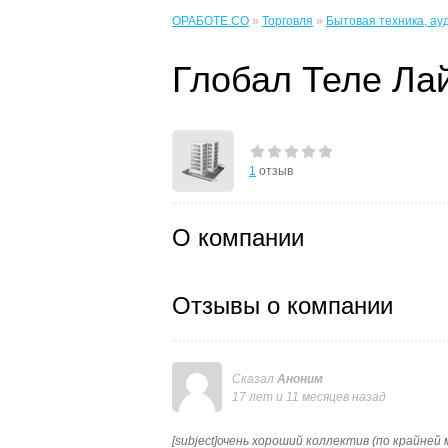
ОРАБОТЕ.CO
»
Торговля
»
Бытовая техника, ау
Глобал Теле Ла
1
отзыв
О компании
Отзывы о компании
Сказал
Аноним
17 лет и 11 месяцев назад
[subject]очень хороший коллектив (по крайней