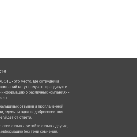
кте
БОТЕ - это место, где сотрудники
компаний могут получать правдивую и
ю информацию о различных компаниях -
елях.
 фальшивых отзывов и проплаченной
и, здесь ни одна недобросовестная
е уйдёт от ответа.
 свои отзывы, читайте отзывы других,
 информацию без тени сомнения.