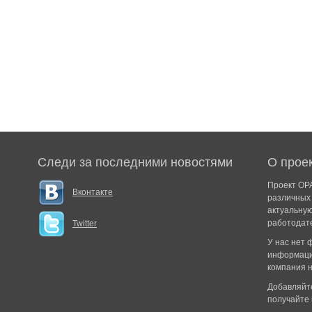
Следи за последними новостями
О прое
Проект ОРА
Вконтакте
различных 
актуальну
работодат
Twitter
У нас нет
информаци
компания н
Добавляйте
получайте