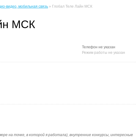
дио-видео, мобильная связь
» Глобал Теле Лайн МСК
йн МСК
Телефон не указан
Режим работы не указан
 мере на точке, в которой я работала), внутренние конкурсы, интересные