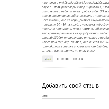
тренинги и т.д.[/subject][city]Москва[/city]С
случае - мат, разговоры с тер.диром по 1, 5 ч
отправить с работы план продаж и др., ЗП вы
итоги инвентаризаций списывать с продавцо
доказывать, что не воры, рыться в бумагах д
пишет по 20 - 30 тыс.руб. с человека недосда
и больше понимаешь, что в нормальной компа
это время тратиться на кучу бумажной работы
штраф 1500р), отправление отчетов о продажа
Также наш тер.дир. считал, что личная жизнь
приходилось в спешке и урывками - не дай бог
СТОЯТЬ в зале, никуда не отлучаясь!
3
Да
Полезность отзыва
Добавить свой отзыв
Имя
*