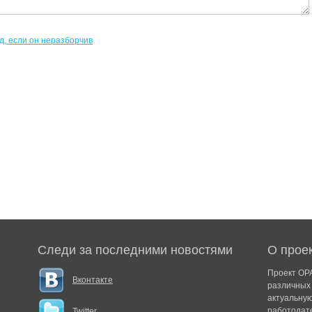
Следи за последними новостями
О прое
Проект ОРА
Вконтакте
различных 
актуальну
работодат
Twitter