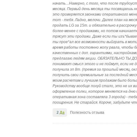
начать....Наверно, с того, что после трудоус
месяца. Первый день месяца ты посвящаешь не
это проверяется звонками оперативного мене
тот - тебя. Ладно, мелочи. Далее план на мес
продать LG за 15т. и обязательно в рассрочк
более-менее с продажами, но потом начинаетс
трясут эти продажи. Даже если ты изъ*бываеш
ты прое*ал все возможности выйграть в мотив
время работы постоянно жопу рвала, чтобы б
качественных с доп. гарантиями, настройками 
предлагаю людям акции. ОБЯЗАТЕЛЬНО ТЫ Д
понимают смысл этого и не поймут, если не да
получила зп 8т. (премия за прошлый месяц, о
получить свои премиальные за последний месяц 
моим расчетам и лучшим продажам было больше.
Руководству вообще похуй стало, это не их ви
оформление полки, которое меняется на дню п
оперативная зона составляла 3 города) - тебе 
поощрения. Не старайся. Короче, забудьте ч
2
Да
Полезность отзыва