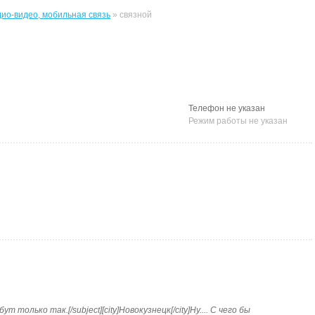
дио-видео, мобильная связь
» связной
Телефон не указан
Режим работы не указан
ут только так.[/subject][city]Новокузнецк[/city]Ну.... С чего бы