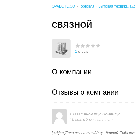
ОРАБОТЕ.CO
»
Торговля
»
Бытовая техника, ау
связной
1
отзыв
О компании
Отзывы о компании
Сказал
Анонимус Помпилус
10 лет и 2 месяца назад
[subject]Если ты наивный(ая) - дерзай. Тебя на*б