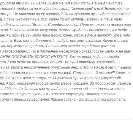
тройства ты раб. Ты делаешь все.Не умеешь? Учись. Начнем с анализа
 только продажам но и зубрешке акций, "мотиваций" и т.д. Естественно
джера. Не ответил на ее вопросы? Он отху*сосит руководителя точки, а
яц. Планы несусветные, т.к. народ хочет купить дешёвку, а тебе надо
у и обязательно на*бывать. Середина месяца. Первая половина месяца еще
я ад. Никто ничего не покупает, только кредиты оплачивают, а с тебя
ься и продаешь - мало либо плохо. Конец месяца тебе выносят мозг, что
ациях. Если ты слабонервный - забудь про эту вакансию. Лично я за это
ыли нормальные продажи. Больше всех всегда в продажах (именно
и аксессуарами). Но в последний месяц этого оказалось им мало. Я не так
ОЛЖЕН ПОСТАВИТЬ ВОПРОС-ИНТРИГУ. Бизнесмены, люди не всегда
но. Если тебе он приносит деньги - молчи в тряпочку. Уволилась,
клад за этот и неотгуленные отпускные дни). Спустя месяц я расчитывала
(специально уволилась в конце месяца). Получила я... 3 тысячи!!! Хотя по
 Т.е. я за 2 месяца получила 11 тысяч!!!! Причем это без удержаний!
на. А про удержания вообще молчу. Везде удержат. За любой косяк, даже за
о 500 раз. Ах да, если ты лучший по оперативной зоне (на моем опыте
ничего не будет, будешь в 10 по регионуокругу - ничего, никакого
то эта компания существует. Жалею сильно, что пошла туда работать.