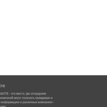
кте
БОТЕ - это место, где сотрудники
компаний могут получать правдивую и
ю информацию о различных компаниях -
елях.