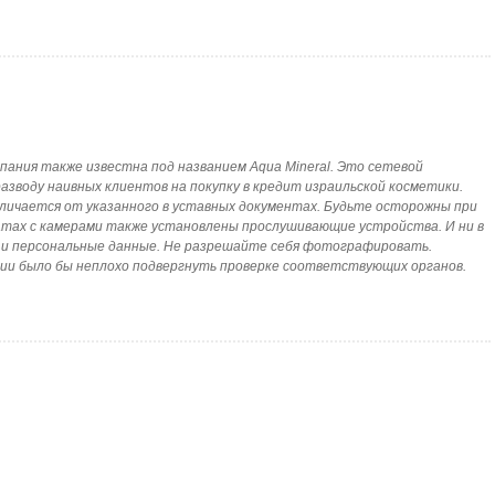
я компания также известна под названием Aqua Mineral. Это сетевой
азводу наивных клиентов на покупку в кредит израильской косметики.
личается от указанного в уставных документах. Будьте осторожны при
натах с камерами также установлены прослушивающие устройства. И ни в
т и персональные данные. Не разрешайте себя фотографировать.
ии было бы неплохо подвергнуть проверке соответствующих органов.