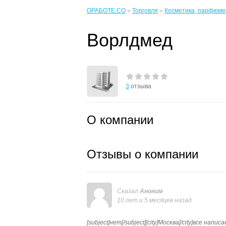
ОРАБОТЕ.CO
»
Торговля
»
Косметика, парфюме
Ворлдмед
3
отзыва
О компании
Отзывы о компании
Сказал
Аноним
10 лет и 5 месяцев назад
[subject]нет[/subject][city]Москва[/city]все н