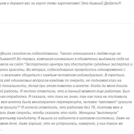
ьем и держат вас за горло теми зарплатами! Это бывший ДеШели!!!
[/city]Была сегодня на собеседовании. Такого отношения к людям еще не
бывает!!! Во-первых, компания изначально в объявлении выдавала себя за
 вела на сайт "Экспертного центра при Институте судебных экспертиз и
салон красоты. Во-вторых, собеседование проводилось одновременно с
и вежливее общаться с каждым человеком индивидуально. В-третьих,
а ряд одинаковых вопросов каждому по очереди, не поднимая глаз на
й тональности, делая при этом пометки в анкете. Когда до меня дошла
ней работы. Я честно ответила, что в данный момент еще работаю. Был
ая отработка. Я сказала, что пока не знаю, так как пока не поставила
е моя анкета была многократно перечеркнута, человек-"автомат" сразила
нам пришли?" Я хотела ответить, что работаю без ТК, поэтому мне в
 дали даже секунды, чтобы сказать что-либо. Женщина "выплюнула"
 третьему кандидату. Я вышла из кабинета в шоковом состоянии, даже не
самом деле, даже хорошо, что не устроилась, наверное, у них такое же
..