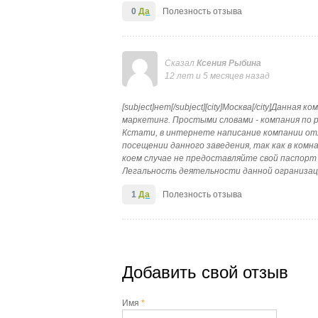
0
Да
Полезность отзыва
Сказал
Ксения Рыбина
12 лет и 5 месяцев назад
[subject]нет[/subject][city]Москва[/city]Данна
маркетинг. Простыми словами - компания по р
Кстати, в интернете написание компании от
посещении данного заведения, так как в ком
коем случае не предоставляйте свой паспор
Легальность деятельности данной огранизац
1
Да
Полезность отзыва
Добавить свой отзыв
Имя
*