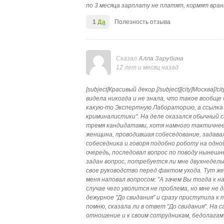
по 3 месяца зарплату не платят, кормят вран
1
Да
Полезность отзыва
Сказал
Алла Зарубина
12 лет и месяц назад
[subject]Красивый декор.[/subject][city]Москва
видела никогда и не знала, что такое вообще 
какую-то Экспертную Лабораторию, а ссылка
криминалистики". На деле оказался обычный 
тремя кандидатами, хотя намного тактичнее 
женщина, проводившая собеседование, задавал
собеседника и говоря подобно роботу на одно
очередь, последовал вопрос по поводу нынеш
задан вопрос, потребуется ли мне двухнедельн
свое руководство перед фактом ухода. Тут ж
меня наповал вопросом: "А зачем Вы тогда к 
случае чего уволится не проблема, но мне не
дежурное "До свидания" и сразу приступила к
помню, сказала ли в ответ "До свидания". На 
отношение и к своим сотрудникам, бедолагам.