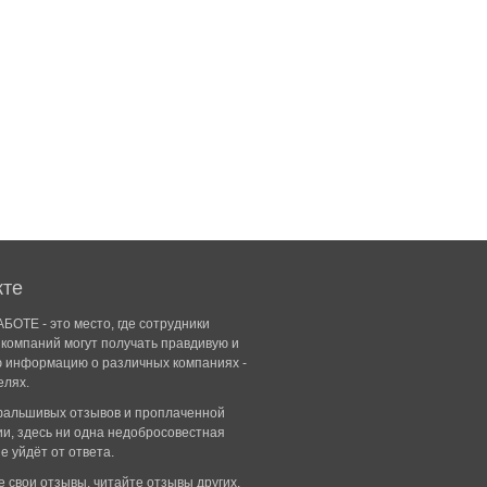
кте
БОТЕ - это место, где сотрудники
компаний могут получать правдивую и
ю информацию о различных компаниях -
елях.
 фальшивых отзывов и проплаченной
и, здесь ни одна недобросовестная
е уйдёт от ответа.
 свои отзывы, читайте отзывы других,