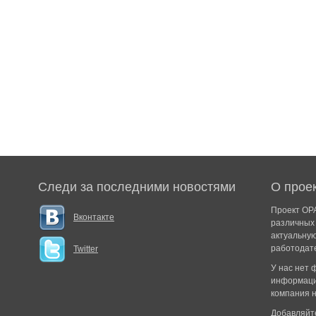
Следи за последними новостями
О прое
Проект ОРА
Вконтакте
различных 
актуальну
работодат
Twitter
У нас нет
информаци
компания н
Добавляйте