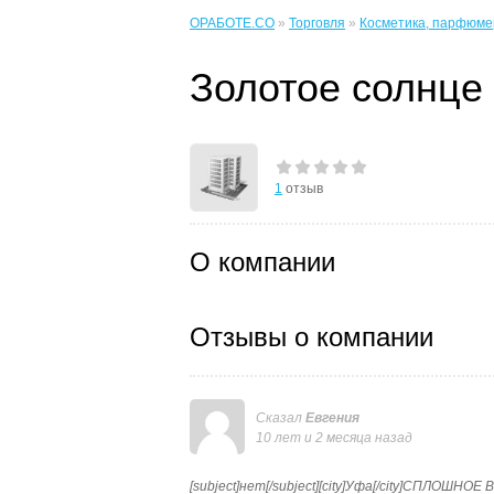
ОРАБОТЕ.CO
»
Торговля
»
Косметика, парфюме
Золотое солнце
1
отзыв
О компании
Отзывы о компании
Сказал
Евгения
10 лет и 2 месяца назад
[subject]нет[/subject][city]Уфа[/city]СПЛОШН