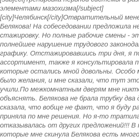
элементами мазохизма[/subject]
[city]Челябинск[/city]Отвратительный мен
Белякова! На собеседовании предложила 
стажировку. Но полные рабочие смены - э
полнейшее нарушение трудового законод
графику. Отстажировавшись три дня, я п
ассортимент, также я консультировала п
которые остались мной довольны. Особо м
было желания, и мне сказали, что тут это
учили.По межкомнатным дверям мне никто
объяснять. Белякова не брала трубку два д
сказала, что вобще не факт, что я буду р
приняла по мне решения. Но я-то тратила
отказывалась от других предложений!!! В
которые мне скинула Белякова есть много 